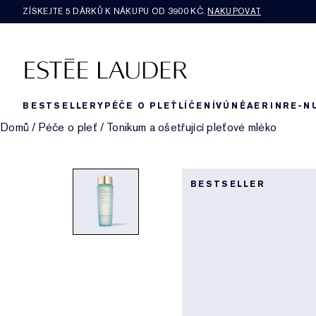
ZÍSKEJTE 5 DÁRKŮ K NÁKUPU OD 3900 KČ.
NAKUPOVAT
BESTSELLERY
PÉČE O PLEŤ
LÍČENÍ
VŮNĚ
AERIN
RE-N
Domů
/
Péče o pleť
/
Tonikum a ošetřující pleťové mléko
BESTSELLER