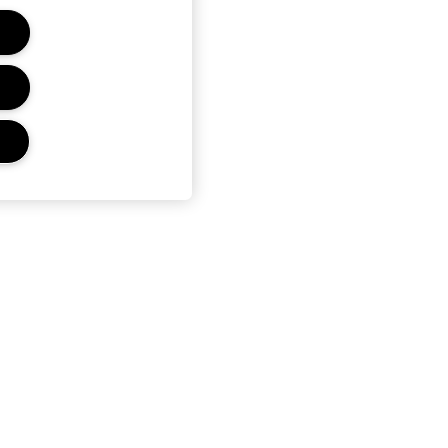
Ochrana Osobních
Údajů A Podmínky
Ochrana osobních údajů
Obchodní podmínky pro prodej
Telefonické objednávky
Podmínky Použití Dárkových
Karet