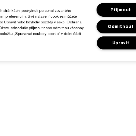
Přijmout
h stránkách, poskytnutí personalizovaného
ašim preferencím. Své natavení cookies můžete
ítko Upravit nebo kdykoliv později v sekci Ochrana
Odmítnout
můžete jednoduše přijmout nebo odmítnou všechny
položku „Spravovat soubory cookie“ v dolní části
Upravit
O Značce Estée Lauder
Nakupovat
Závazky
Reklamní akce
 společnosti
Vyhledávač prodejen
lovníček složek
ariéra