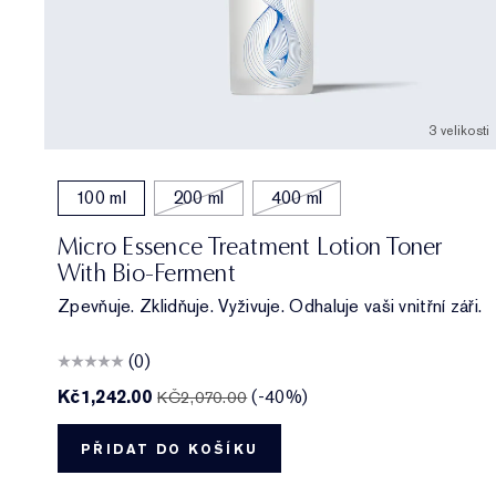
3 velikosti
100 ml
200 ml
400 ml
Micro Essence Treatment Lotion Toner
With Bio-Ferment
Zpevňuje. Zklidňuje. Vyživuje. Odhaluje vaši vnitřní záři.
(0)
Kč1,242.00
(-40%)
KČ2,070.00
PŘIDAT DO KOŠÍKU