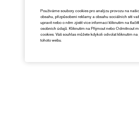
Používáme soubory cookies pro analýzu provozu na našic
obsahu, přizpůsobení reklamy a obsahu sociálních sítí v
upravit nebo o něm zjistit více informací kliknutím na tlač
osobních údajů. Kliknutím na Přijmout nebo Odmítnout 
cookies. Váš souhlas můžete kdykoli odvolat kliknutím na 
tohoto webu.
Potřebujete Pomoc?
Sledování objednávky
Kontaktujte nás
O
Kontaktovat Výrobce
S
Informace o přepravě
K
Vrácení a výměna