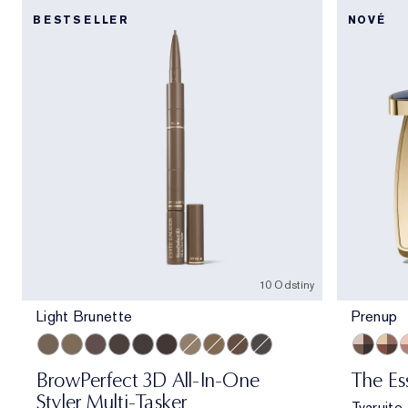
BESTSELLER
NOVÉ
10 Odstíny
Light Brunette
Prenup
Light Brunette
Taupe
Brunette
Cool Brown
Blackened Brown
Dark Brunette
Cool Blonde
Warm Blonde
Auburn
Cool Grey
Prenup
Galle
A
BrowPerfect 3D All-In-One
The Es
Styler Multi-Tasker
Tvarujte