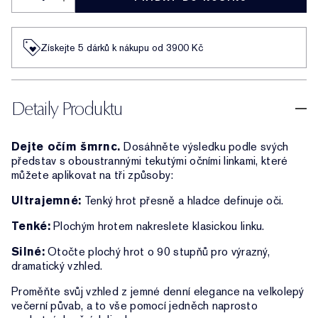
Získejte 5 dárků k nákupu od 3900 Kč
Detaily Produktu
Dejte očím šmrnc.
Dosáhněte výsledku podle svých
představ s oboustrannými tekutými očními linkami, které
můžete aplikovat na tři způsoby:
Ultrajemné:
Tenký hrot přesně a hladce definuje oči.
Tenké:
Plochým hrotem nakreslete klasickou linku.
Silné:
Otočte plochý hrot o 90 stupňů pro výrazný,
dramatický vzhled.
Proměňte svůj vzhled z jemné denní elegance na velkolepý
večerní půvab, a to vše pomocí jedněch naprosto