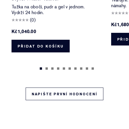
námahy.
Tužka na obočí, pudr a gel v jednom.
Vydrží 24 hodin.
(0)
Kč1,680
Kč1,040.00
PŘID
PŘIDAT DO KOŠÍKU
NAPIŠTE PRVNÍ HODNOCENÍ