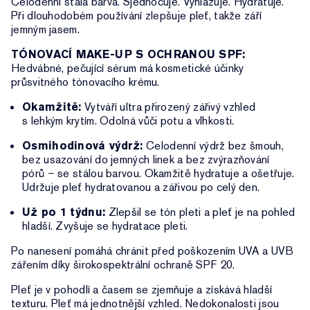
Celodenní stálá barva. Sjednocuje. Vyhlazuje. Hydratuje.
Při dlouhodobém používání zlepšuje pleť, takže září
jemným jasem.
TÓNOVACÍ MAKE-UP S OCHRANOU SPF:
Hedvábné, pečující sérum má kosmetické účinky
průsvitného tónovacího krému.
Okamžitě:
Vytváří ultra přirozený zářivý vzhled
s lehkým krytím. Odolná vůči potu a vlhkosti.
Osmihodinová výdrž:
Celodenní výdrž bez šmouh,
bez usazování do jemných linek a bez zvýrazňování
pórů – se stálou barvou. Okamžitě hydratuje a ošetřuje.
Udržuje pleť hydratovanou a zářivou po celý den.
Už po 1 týdnu:
Zlepšil se tón pleti a pleť je na pohled
hladší. Zvyšuje se hydratace pleti.
Po nanesení pomáhá chránit před poškozením UVA a UVB
zářením díky širokospektrální ochraně SPF 20.
Pleť je v pohodlí a časem se zjemňuje a získává hladší
texturu. Pleť má jednotnější vzhled. Nedokonalosti jsou