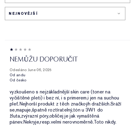
NEMŮŽU DOPORUČIT
Odesláno
June 06, 2025
Od
andu
Od
česko
vyzkoušeno s nejzákladnější skin care (toner na
vyčištěné pleti) i bez ní, i s primerem,i jen na suchou
pleť.Nejhorší produkt z těch značkoýh dražších.Sráží
se,mapuje,špatně roztíratelný,tón u 3W1 do
žluta,zvýrazní póry,obličej je jak vymaštěná
pánev.Nekryje,resp.velmi nerovnoměrně.Toto nikdy.