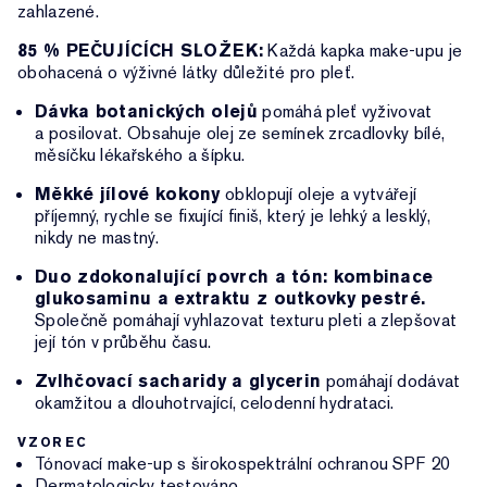
zahlazené.
85 % PEČUJÍCÍCH SLOŽEK:
Každá kapka make-upu je
obohacená o výživné látky důležité pro pleť.
Dávka botanických olejů
pomáhá pleť vyživovat
a posilovat. Obsahuje olej ze semínek zrcadlovky bílé,
měsíčku lékařského a šípku.
Měkké jílové kokony
obklopují oleje a vytvářejí
příjemný, rychle se fixující finiš, který je lehký a lesklý,
nikdy ne mastný.
Duo zdokonalující povrch a tón: kombinace
glukosaminu a extraktu z outkovky pestré.
Společně pomáhají vyhlazovat texturu pleti a zlepšovat
její tón v průběhu času.
Zvlhčovací sacharidy a glycerin
pomáhají dodávat
okamžitou a dlouhotrvající, celodenní hydrataci.
VZOREC
Tónovací make-up s širokospektrální ochranou SPF 20
Dermatologicky testováno