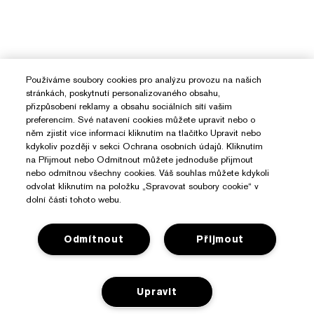
Používáme soubory cookies pro analýzu provozu na našich
stránkách, poskytnutí personalizovaného obsahu,
přizpůsobení reklamy a obsahu sociálních sítí vašim
preferencím. Své natavení cookies můžete upravit nebo o
něm zjistit více informací kliknutím na tlačítko Upravit nebo
kdykoliv později v sekci Ochrana osobních údajů. Kliknutím
na Přijmout nebo Odmítnout můžete jednoduše přijmout
nebo odmítnou všechny cookies. Váš souhlas můžete kdykoli
odvolat kliknutím na položku „Spravovat soubory cookie“ v
dolní části tohoto webu.
Odmítnout
Přijmout
Potřebujete Pomoc?
Sledování objednávky
Upravit
O Značce Estée Lauder
Kontaktujte nás