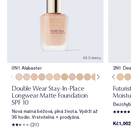
56 Odstíny
0N1 Alabaster
2N1 Des
0N1 Alabaster
1C0 Shell
1N0 Porcelain
1W0 Warm Porcelain
1C1 Cool Bone
1N1 Ivory Nude
1W1 Bone
1C2 Petal
1N2 Ecru
3C2 Pebble
1W2 Sand
2C1 Pure Beige
2C0 Cool Vanilla
1N0 Porcelain
2C1 Pure Beig
1N2 Ecru
2N1 Desert
2C3 Fresc
2W1 Da
2N1 De
2W1.
1W
Double Wear Stay-In-Place
Futuri
Longwear Matte Foundation
Moistu
SPF 10
Bezchybný
Nová matná béžová, plná života. Vydrží až
36 hodin. Vrstvitelná + prodyšná.
Kč1,00
(21)