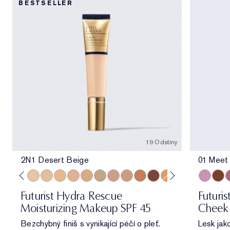
BESTSELLER
19 Odstíny
2N1 Desert Beige
01 Meet
e
re Beige
 Porcelain
1N2 Ecru
2C3 Fresco
2N1 Desert Beige
1W2 Sand
2W1 Dawn
3N1 Ivory Beige
3W1 Tawny
3W2 Cashew
3N2 Wheat
4N1 Shell Beige
5W1 Bronze
7N2 Rich Amber
4W1 Honey Bronz
1C1 Cool Bone
6W1 Sanda
01 Meet
8N2 Ric
06 Sk
0
Futurist Hydra Rescue
Futuri
Moisturizing Makeup SPF 45
Cheek 
Bezchybný finiš s vynikající péčí o pleť.
Lesk jak