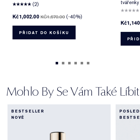
tvářenky 
(2)
Kč1,002.00
(-40%)
KČ1,670.00
Kč1,140
PŘIDAT DO KOŠÍKU
PŘID
Mohlo By Se Vám Také Líbit
BESTSELLER
POSLED
NOVÉ
BESTSE