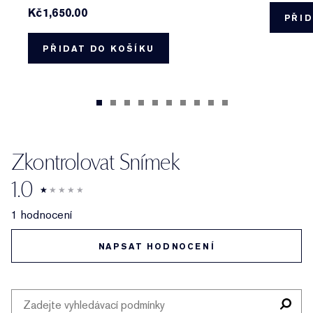
Kč1,650.00
PŘID
PŘIDAT DO KOŠÍKU
Zkontrolovat Snímek
1.0
1 hodnocení
NAPSAT HODNOCENÍ