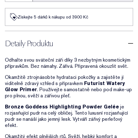
Získejte 5 dárků k nákupu od 3900 Kč
Detaily Produktu
Odhalte svou sváteční záři díky 3 nezbytným kosmetickým
přípravkům. Bez námahy. Zářivá. Připravená okouzlit svět.
Okamžitě ztrojnásobte hydrataci pokožky a zajistěte jí
viditelně zdravý vzhled s přípravkem
Futurist Watery
Glow Primer
. Používejte samostatně nebo pod make-up
pro plnou, svěží a zářivou pleť.
Bronze Goddess Highlighting Powder Gelée
je
rozjasňující pudr na celý obličej. Tento luxusní rozjasňující
pudr se nanáší jako jemný lesk. Vytváří zářivý perleťový
efekt.
Okamžitý efekt plnějších rtů. Svěží, hebký komfort a