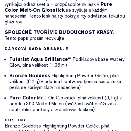
vynikající odraz světla – přizpůsobitelný lesk v
Pure
Color Melt-On Glosstick
se zvyšuje s každým
nanesením. Tento lesk na rty pokryje rty odvážnou tekutou
glazurou.
SPOLEČNĚ TVOŘÍME BUDOUCNOST KRÁSY.
Tento papír prosím recyklujte.
DÁRKOVÁ SADA OBSAHUJE
Futurist Aqua Brilliance™
Podkladová báze Watery
Glow, plná velikost (1,35 ml)
Bronze Goddess
Highlighting Powder Gelée, plná
velikost (8,7 g) v odstínu Heatwave (jemná šampaňská
perla se zářivým zlatým nádechem).
Pure Color
Melt-On Glosstick, plná velikost (3,1 g) v
odstínu 390 Melted Melon (svěžest světle růžová s
neutrálními podtóny a zrcadlovým leskem).
ODSTÍNY
Bronze Goddess Highlighting Powder Gelée, plná