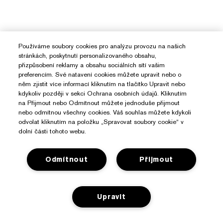
Používáme soubory cookies pro analýzu provozu na našich
stránkách, poskytnutí personalizovaného obsahu,
přizpůsobení reklamy a obsahu sociálních sítí vašim
preferencím. Své natavení cookies můžete upravit nebo o
něm zjistit více informací kliknutím na tlačítko Upravit nebo
kdykoliv později v sekci Ochrana osobních údajů. Kliknutím
na Přijmout nebo Odmítnout můžete jednoduše přijmout
nebo odmítnou všechny cookies. Váš souhlas můžete kdykoli
odvolat kliknutím na položku „Spravovat soubory cookie“ v
dolní části tohoto webu.
Odmítnout
Přijmout
Potřebujete Pomoc?
Upravit
Sledování objednávky
O Značce Estée Lauder