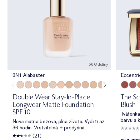
56 Odstíny
0N1 Alabaster
Eccentr
0N1 Alabaster
1C0 Shell
1N0 Porcelain
1W0 Warm Porcelain
1C1 Cool Bone
1N1 Ivory Nude
1W1 Bone
1C2 Petal
1N2 Ecru
1W2 Sand
2C0 Cool Vanilla
2C1 Pure Beig
2N1 Desert
Eccentri
2W1 Da
Rebe
2W1.
M
Double Wear Stay-In-Place
The Sc
Longwear Matte Foundation
Blush
SPF 10
Tvářenka
barvu a 
Nová matná béžová, plná života. Vydrží až
36 hodin. Vrstvitelná + prodyšná.
(21)