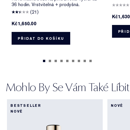
36 hodin. Vrstvitelná + prodyšná.
(21)
Kč1,630
Kč1,650.00
PŘID
PŘIDAT DO KOŠÍKU
Mohlo By Se Vám Také Líbit
BESTSELLER
NOVÉ
NOVÉ