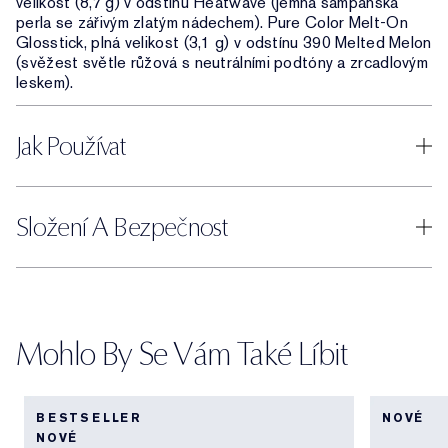
velikost (8,7 g) v odstínu Heatwave (jemná šampaňská
perla se zářivým zlatým nádechem). Pure Color Melt-On
Glosstick, plná velikost (3,1 g) v odstínu 390 Melted Melon
(svěžest světle růžová s neutrálními podtóny a zrcadlovým
leskem).
Jak Používat
Složení A Bezpečnost
Mohlo By Se Vám Také Líbit
BESTSELLER
NOVÉ
NOVÉ