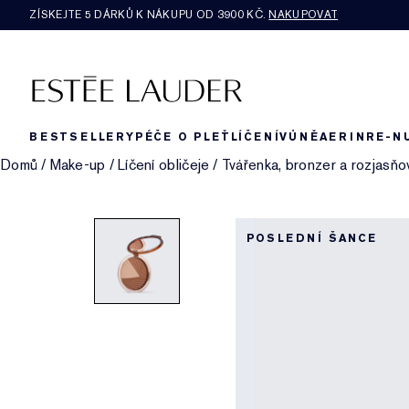
ZÍSKEJTE 5 DÁRKŮ K NÁKUPU OD 3900 KČ.
NAKUPOVAT
BESTSELLERY
PÉČE O PLEŤ
LÍČENÍ
VŮNĚ
AERIN
RE-N
Domů
/
Make-up
/
Líčení obličeje
/
Tvářenka, bronzer a rozjasňo
POSLEDNÍ ŠANCE