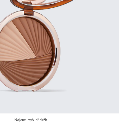
Najetím myši přiblížit