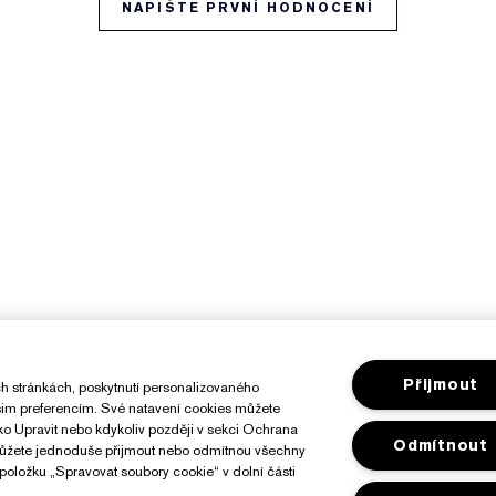
NAPIŠTE PRVNÍ HODNOCENÍ
Přijmout
h stránkách, poskytnutí personalizovaného
ašim preferencím. Své natavení cookies můžete
ítko Upravit nebo kdykoliv později v sekci Ochrana
Odmítnout
můžete jednoduše přijmout nebo odmítnou všechny
položku „Spravovat soubory cookie“ v dolní části