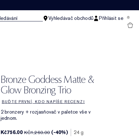
ledávání
Vyhledávač obchodů
Přihlásit se
0
Bronze Goddess Matte &
Glow Bronzing Trio
BUĎTE PRVNÍ, KDO NAPÍŠE RECENZI
2 bronzery + rozjasňovač v paletce vše v
jednom.
Kč756.00
(-40%)
24 g
KČ1,260.00