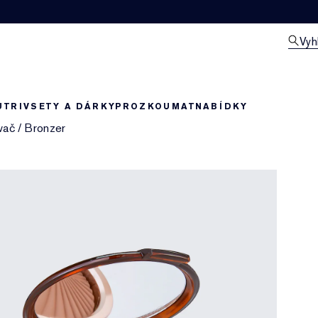
Vyh
UTRIV
SETY A DÁRKY
PROZKOUMAT
NABÍDKY
vač
/
Bronzer