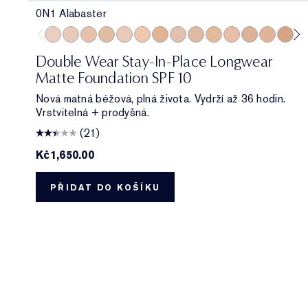
0N1 Alabaster
0N1 Alabaster
1C0 Shell
1N0 Porcelain
1W0 Warm Porcelain
1C1 Cool Bone
1N1 Ivory Nude
1W1 Bone
1C2 Petal
1N2 Ecru
1W2 Sand
2C0 Cool Vanilla
2C1 Pure Bei
2N1 Deser
2W1 
2W
Double Wear Stay-In-Place Longwear
Matte Foundation SPF 10
Nová matná béžová, plná života. Vydrží až 36 hodin.
Vrstvitelná + prodyšná.
(21)
Kč1,650.00
PŘIDAT DO KOŠÍKU