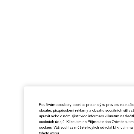
Používáme soubory cookies pro analýzu provozu na našic
obsahu, přizpůsobení reklamy a obsahu sociálních sítí v
upravit nebo o něm zjistit více informací kliknutím na tlač
osobních údajů. Kliknutím na Přijmout nebo Odmítnout 
cookies. Váš souhlas můžete kdykoli odvolat kliknutím na 
tohoto webu.