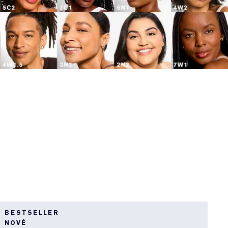
4
BESTSELLER
B
NOVÉ