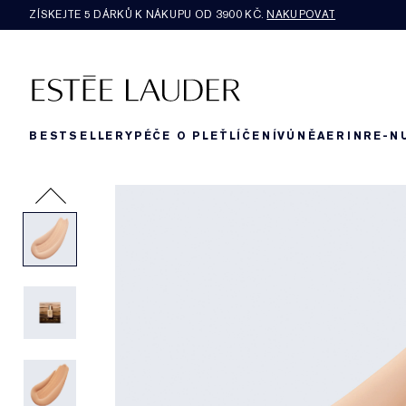
ZÍSKEJTE 5 DÁRKŮ K NÁKUPU OD 3900 KČ.
NAKUPOVAT
BESTSELLERY
PÉČE O PLEŤ
LÍČENÍ
VŮNĚ
AERIN
RE-N