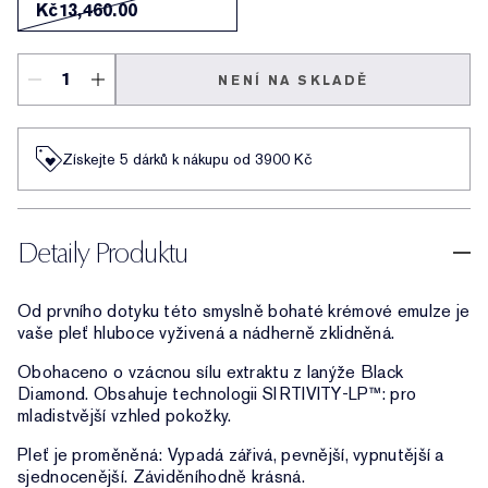
Kč13,460.00
NENÍ NA SKLADĚ
Získejte 5 dárků k nákupu od 3900 Kč
Detaily Produktu
Od prvního dotyku této smyslně bohaté krémové emulze je
vaše pleť hluboce vyživená a nádherně zklidněná.
Obohaceno o vzácnou sílu extraktu z lanýže Black
Diamond. Obsahuje technologii SIRTIVITY-LP™: pro
mladistvější vzhled pokožky.
Pleť je proměněná: Vypadá zářivá, pevnější, vypnutější a
sjednocenější. Záviděníhodně krásná.