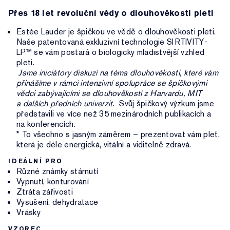
Přes 18 let revoluční vědy o dlouhověkosti pleti
Estée Lauder je špičkou ve vědě o dlouhověkosti pleti.
Naše patentovaná exkluzivní technologie SIRTIVITY-
LP™ se vám postará o biologicky mladistvější vzhled
pleti.
Jsme iniciátory diskuzí na téma dlouhověkosti, které vám
přinášíme v rámci intenzivní spolupráce se špičkovými
vědci zabývajícími se dlouhověkostí z Harvardu, MIT
a dalších předních univerzit.
Svůj špičkový výzkum jsme
představili ve více než 35 mezinárodních publikacích a
na konferencích.
* To všechno s jasným záměrem – prezentovat vám pleť,
která je déle energická, vitální a viditelně zdravá.
IDEÁLNÍ PRO
Různé známky stárnutí
Vypnutí, konturování
Ztráta zářivosti
Vysušení, dehydratace
Vrásky
VZOREC