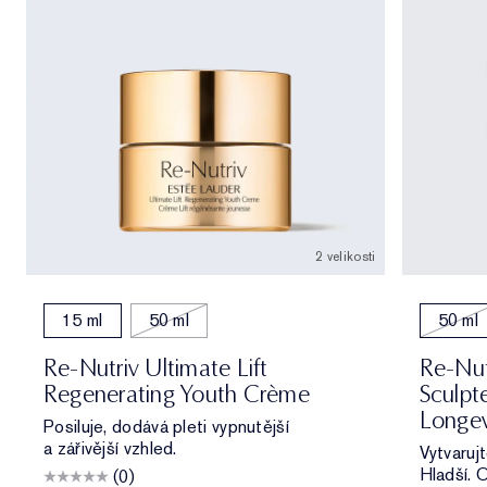
2 velikosti
15 ml
50 ml
50 ml
Re-Nutriv Ultimate Lift
Re-Nut
Regenerating Youth Crème
Sculpt
Longev
Posiluje, dodává pleti vypnutější
a zářivější vzhled.
Vytvarujt
Hladší. O
(0)