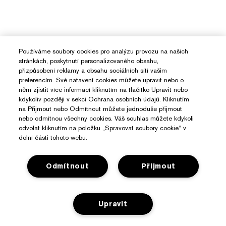
Používáme soubory cookies pro analýzu provozu na našich
stránkách, poskytnutí personalizovaného obsahu,
přizpůsobení reklamy a obsahu sociálních sítí vašim
preferencím. Své natavení cookies můžete upravit nebo o
něm zjistit více informací kliknutím na tlačítko Upravit nebo
kdykoliv později v sekci Ochrana osobních údajů. Kliknutím
na Přijmout nebo Odmítnout můžete jednoduše přijmout
nebo odmítnou všechny cookies. Váš souhlas můžete kdykoli
odvolat kliknutím na položku „Spravovat soubory cookie“ v
dolní části tohoto webu.
Odmítnout
Přijmout
Potřebujete Pomoc?
Upravit