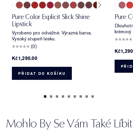
333 Sabotage
404 No Tomorrow
914 Adrenaline Rush
419 Playtime
915 Score to Settle
903 Wrong Number
119 Out of Time
940 Without Pause
902 Call 555
321 Shhhh...
222 Heat of the M
803 Second Gl
420 Re
330
Pure Color Explicit Slick Shine
Pure C
Lipstick
Dlouhotr
krémový f
Vyrobeno pro odvážné. Výrazná barva.
Vysoký stupeň lesku.
(0)
Kč1,290
Kč1,290.00
PŘID
PŘIDAT DO KOŠÍKU
Mohlo By Se Vám Také Líbit