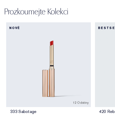
Prozkoumejte Kolekci
NOVÉ
BESTSE
12 Odstíny
333 Sabotage
420 Reb