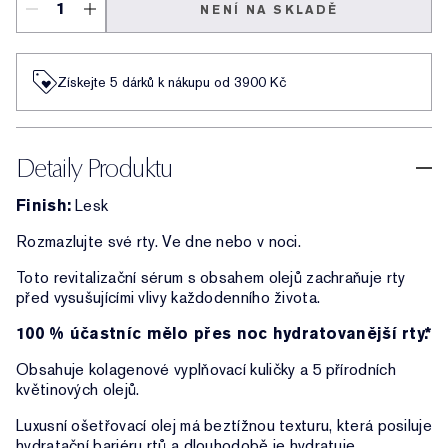
NENÍ NA SKLADĚ
Získejte 5 dárků k nákupu od 3900 Kč
Detaily Produktu
Finish:
Lesk
Rozmazlujte své rty. Ve dne nebo v noci.
Toto revitalizační sérum s obsahem olejů zachraňuje rty
před vysušujícími vlivy každodenního života.
100 % účastníc mělo přes noc hydratovanější rty.*
Obsahuje kolagenové vyplňovací kuličky a 5 přírodních
květinových olejů.
Luxusní ošetřovací olej má beztížnou texturu, která posiluje
hydratační bariéru rtů a dlouhodobě je hydratuje.