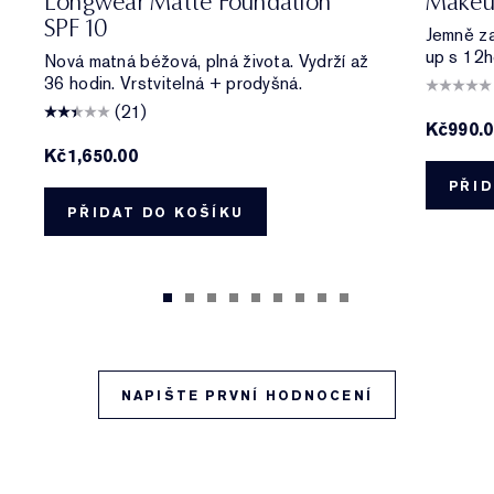
Longwear Matte Foundation
Makeu
SPF 10
Jemně zas
up s 12h
Nová matná béžová, plná života. Vydrží až
36 hodin. Vrstvitelná + prodyšná.
(21)
Kč990.
Kč1,650.00
PŘID
PŘIDAT DO KOŠÍKU
NAPIŠTE PRVNÍ HODNOCENÍ