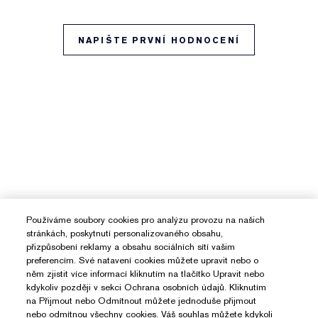
NAPIŠTE PRVNÍ HODNOCENÍ
Používáme soubory cookies pro analýzu provozu na našich
stránkách, poskytnutí personalizovaného obsahu,
přizpůsobení reklamy a obsahu sociálních sítí vašim
preferencím. Své natavení cookies můžete upravit nebo o
něm zjistit více informací kliknutím na tlačítko Upravit nebo
kdykoliv později v sekci Ochrana osobních údajů. Kliknutím
na Přijmout nebo Odmítnout můžete jednoduše přijmout
nebo odmítnou všechny cookies. Váš souhlas můžete kdykoli