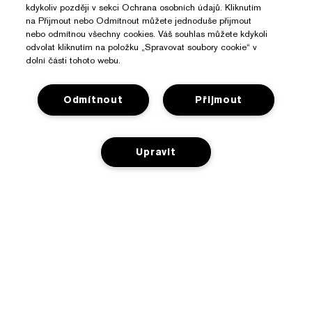
kdykoliv později v sekci Ochrana osobních údajů. Kliknutím
na Přijmout nebo Odmítnout můžete jednoduše přijmout
nebo odmítnou všechny cookies. Váš souhlas můžete kdykoli
odvolat kliknutím na položku „Spravovat soubory cookie“ v
dolní části tohoto webu.
Odmítnout
Přijmout
Potřebujete Pomoc?
Upravit
Sledování objednávky
O Značce Estée Lauder
Kontaktujte nás
NENÍ NA SKLADĚ
Závazky
Kontaktovat Výrobce
Nakupovat
O společnosti
Informace o přepravě
Reklamní akce
Slovníček složek
Vrácení a výměna
Ochrana Osobních Údajů A Podmínky
Vyhledávač prodejen
Kariéra
Často kladené dotazy