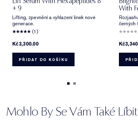
Lift Serum With Hexapeptides 8
Bright
+ 9
With F
Lifting, zpevnění a vyhlazení linek nové
Rozjasňu
generace.
černých 
(1)
Kč3,300.00
Kč3,340
PŘIDAT DO KOŠÍKU
PŘID
Mohlo By Se Vám Také Líbit