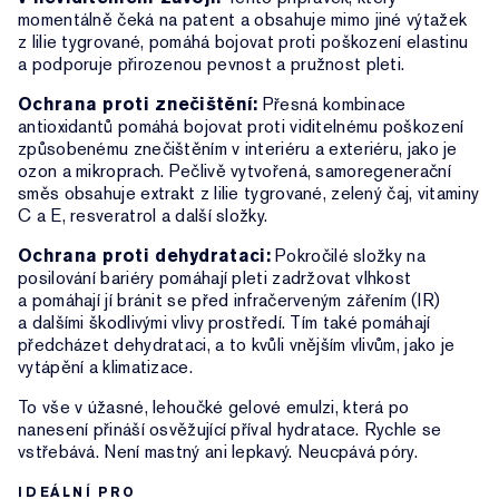
momentálně čeká na patent a obsahuje mimo jiné výtažek
z lilie tygrované, pomáhá bojovat proti poškození elastinu
a podporuje přirozenou pevnost a pružnost pleti.
Ochrana proti znečištění:
Přesná kombinace
antioxidantů pomáhá bojovat proti viditelnému poškození
způsobenému znečištěním v interiéru a exteriéru, jako je
ozon a mikroprach. Pečlivě vytvořená, samoregenerační
směs obsahuje extrakt z lilie tygrované, zelený čaj, vitaminy
C a E, resveratrol a další složky.
Ochrana proti dehydrataci:
Pokročilé složky na
posilování bariéry pomáhají pleti zadržovat vlhkost
a pomáhají jí bránit se před infračerveným zářením (IR)
a dalšími škodlivými vlivy prostředí. Tím také pomáhají
předcházet dehydrataci, a to kvůli vnějším vlivům, jako je
vytápění a klimatizace.
To vše v úžasné, lehoučké gelové emulzi, která po
nanesení přináší osvěžující příval hydratace. Rychle se
vstřebává. Není mastný ani lepkavý. Neucpává póry.
IDEÁLNÍ PRO