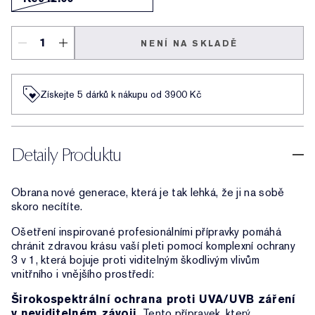
NENÍ NA SKLADĚ
Získejte 5 dárků k nákupu od 3900 Kč
Detaily Produktu
Obrana nové generace, která je tak lehká, že ji na sobě
skoro necítíte.
Ošetření inspirované profesionálními přípravky pomáhá
chránit zdravou krásu vaší pleti pomocí komplexní ochrany
3 v 1, která bojuje proti viditelným škodlivým vlivům
vnitřního i vnějšího prostředí:
Širokospektrální ochrana proti UVA/UVB záření
v neviditelném závoji.
Tento přípravek, který