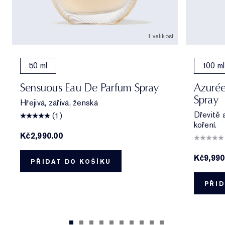
1 velikost
50 ml
100 ml
Sensuous Eau De Parfum Spray
Azurée
Spray
Hřejivá, zářivá, ženská
Dřevitě 
(1)
koření.
Kč2,990.00
Kč9,990
PŘIDAT DO KOŠÍKU
PŘID