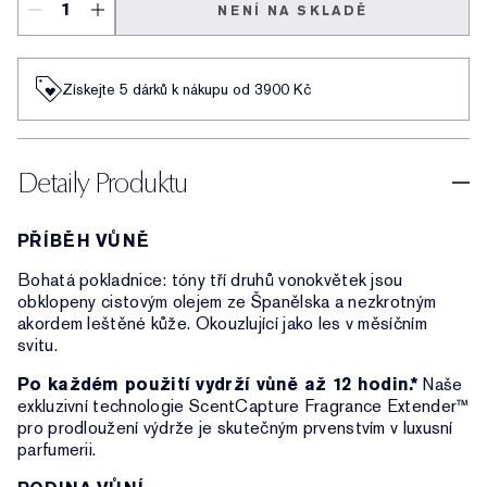
NENÍ NA SKLADĚ
Získejte 5 dárků k nákupu od 3900 Kč
Detaily Produktu
PŘÍBĚH VŮNĚ
Bohatá pokladnice: tóny tří druhů vonokvětek jsou
obklopeny cistovým olejem ze Španělska a nezkrotným
akordem leštěné kůže. Okouzlující jako les v měsíčním
svitu.
Po každém použití vydrží vůně až 12 hodin.*
Naše
exkluzivní technologie ScentCapture Fragrance Extender™
pro prodloužení výdrže je skutečným prvenstvím v luxusní
parfumerii.