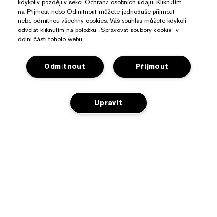
kdykoliv později v sekci Ochrana osobních údajů. Kliknutím
na Přijmout nebo Odmítnout můžete jednoduše přijmout
nebo odmítnou všechny cookies. Váš souhlas můžete kdykoli
odvolat kliknutím na položku „Spravovat soubory cookie“ v
dolní části tohoto webu.
Odmítnout
Přijmout
Upravit
Potřebujete Pomoc?
Sledování objednávky
O Značce Estée Lauder
Kontaktujte nás
NENÍ NA SKLADĚ
Závazky
Kontaktovat Výrobce
Nakupovat
O společnosti
Informace o přepravě
Reklamní akce
Slovníček složek
Vrácení a výměna
Ochrana Osobních Údajů A Podmínky
Vyhledávač prodejen
Kariéra
Často kladené dotazy