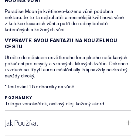
RODINA VŮNÍ
Paradise Moon je květinovo-kožená vůně podobná
nektaru. Je to ta nejbohatší a nesmělejší květinová vůně
z kolekce luxusních vůní a patří do rodiny bohatě
kořeněných a kožených vůní.
VYPRAVTE SVOU FANTAZII NA KOUZELNOU
CESTU
Utečte do měsícem osvětleného lesa plného nečekaných
pokušení pro smysly a vzácných, lákavých květin. Dokonce
i vzduch se třpytí aurou měsíční síly. Ráj navždy nezkrotný,
navždy divoký.
*Testování 15 odborníky na vůně.
POZNÁMKY
Trilogie vonokvětek, cistový olej, kožený akord
Jak Používat