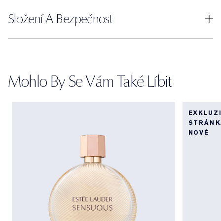
Složení A Bezpečnost
Mohlo By Se Vám Také Líbit
EXKLUZ
STRÁNK
NOVÉ