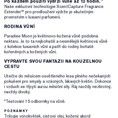
Po každém použití vydrží vůně až 12 hodin.
*
Naše exkluzivní technologie ScentCapture Fragrance
Extender™ pro prodloužení výdrže je skutečným
prvenstvím v luxusní parfumerii.
RODINA VŮNÍ
Paradise Moon je květinovo-kožená vůně podobná
nektaru. Je to ta nejbohatší a nesmělejší květinová vůně
z kolekce luxusních vůní a patří do rodiny bohatě
kořeněných a kožených vůní.
VYPRAVTE SVOU FANTAZII NA KOUZELNOU
CESTU
Utečte do měsícem osvětleného lesa plného nečekaných
pokušení pro smysly a vzácných, lákavých květin. Dokonce
i vzduch se třpytí aurou měsíční síly. Ráj navždy nezkrotný,
navždy divoký.
*Testování 15 odborníky na vůně.
POZNÁMKY
Trilogie vonokvětek, cistový olej, kožený akord