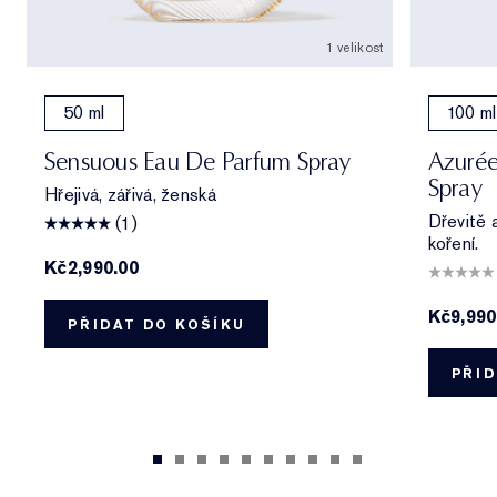
1 velikost
50 ml
100 ml
Sensuous Eau De Parfum Spray
Azurée
Spray
Hřejivá, zářivá, ženská
Dřevitě 
(1)
koření.
Kč2,990.00
Kč9,990
PŘIDAT DO KOŠÍKU
PŘID