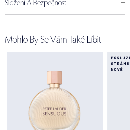
Složení A Bezpečnost
Mohlo By Se Vám Také Líbit
EXKLUZ
STRÁNK
NOVÉ