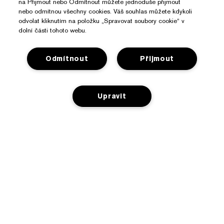
na Přijmout nebo Odmítnout můžete jednoduše přijmout
nebo odmítnou všechny cookies. Váš souhlas můžete kdykoli
odvolat kliknutím na položku „Spravovat soubory cookie“ v
dolní části tohoto webu.
Odmítnout
Přijmout
Potřebujete Pomoc?
Upravit
Sledování objednávky
O Značce Estée Lauder
Kontaktujte nás
NENÍ NA SKLADĚ
Závazky
Kontaktovat Výrobce
Nakupovat
O společnosti
Informace o přepravě
Reklamní akce
Slovníček složek
Vrácení a výměna
Ochrana Osobních Údajů A Podmínky
Vyhledávač prodejen
Kariéra
Často kladené dotazy
Ochrana osobních údajů
Chatujte s námi