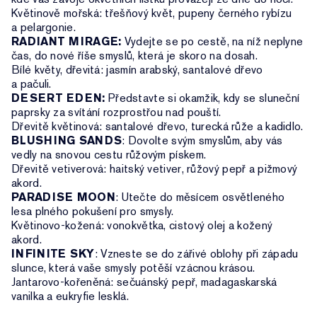
Květinově mořská: třešňový květ, pupeny černého rybízu
a pelargonie.
RADIANT MIRAGE:
Vydejte se po cestě, na níž neplyne
čas, do nové říše smyslů, která je skoro na dosah.
Bílé květy, dřevitá: jasmín arabský, santalové dřevo
a pačuli.
DESERT EDEN:
Představte si okamžik, kdy se sluneční
paprsky za svítání rozprostřou nad pouští.
Dřevitě květinová: santalové dřevo, turecká růže a kadidlo.
BLUSHING SANDS
: Dovolte svým smyslům, aby vás
vedly na snovou cestu růžovým pískem.
Dřevitě vetiverová: haitský vetiver, růžový pepř a pižmový
akord.
PARADISE MOON
: Utečte do měsícem osvětleného
lesa plného pokušení pro smysly.
Květinovo-kožená: vonokvětka, cistový olej a kožený
akord.
INFINITE SKY
: Vzneste se do zářivé oblohy při západu
slunce, která vaše smysly potěší vzácnou krásou.
Jantarovo-kořeněná: sečuánský pepř, madagaskarská
vanilka a eukryfie lesklá.