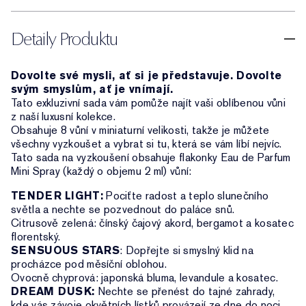
Detaily Produktu
Dovolte své mysli, ať si je představuje. Dovolte
svým smyslům, ať je vnímají.
Tato exkluzivní sada vám pomůže najít vaši oblíbenou vůni
z naší luxusní kolekce.
Obsahuje 8 vůní v miniaturní velikosti, takže je můžete
všechny vyzkoušet a vybrat si tu, která se vám líbí nejvíc.
Tato sada na vyzkoušení obsahuje flakonky Eau de Parfum
Mini Spray (každý o objemu 2 ml) vůní:
TENDER LIGHT:
Pociťte radost a teplo slunečního
světla a nechte se pozvednout do paláce snů.
Citrusově zelená: čínský čajový akord, bergamot a kosatec
florentský.
SENSUOUS STARS
: Dopřejte si smyslný klid na
procházce pod měsíční oblohou.
Ovocně chyprová: japonská bluma, levandule a kosatec.
DREAM DUSK:
Nechte se přenést do tajné zahrady,
kde vás závoje okvětních lístků provázejí ze dne do noci.