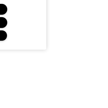
Ochrana Osobních
Údajů A Podmínky
Ochrana osobních údajů
Obchodní podmínky pro prodej
Telefonické objednávky
Podmínky Použití Dárkových