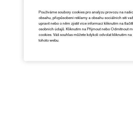
Používáme soubory cookies pro analýzu provozu na našic
obsahu, přizpůsobení reklamy a obsahu sociálních sítí v
upravit nebo o něm zjistit více informací kliknutím na tlač
osobních údajů. Kliknutím na Přijmout nebo Odmítnout 
cookies. Váš souhlas můžete kdykoli odvolat kliknutím na 
tohoto webu.
Potřebujete Pomoc?
Sledování objednávky
Kontaktujte nás
O
Kontaktovat Výrobce
S
Informace o přepravě
K
Vrácení a výměna