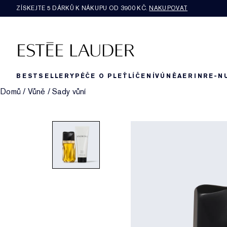
ZÍSKEJTE 5 DÁRKŮ K NÁKUPU OD 3900 KČ.
NAKUPOVAT
BESTSELLERY
PÉČE O PLEŤ
LÍČENÍ
VŮNĚ
AERIN
RE-N
Domů
/
Vůně
/
Sady vůní