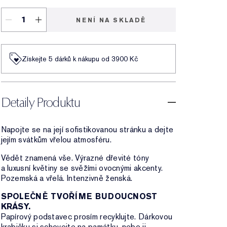
NENÍ NA SKLADĚ
Získejte 5 dárků k nákupu od 3900 Kč
Detaily Produktu
Napojte se na její sofistikovanou stránku a dejte
jejím svátkům vřelou atmosféru.
Vědět znamená vše. Výrazné dřevité tóny
a luxusní květiny se svěžími ovocnými akcenty.
Pozemská a vřelá. Intenzivně ženská.
SPOLEČNĚ TVOŘÍME BUDOUCNOST
KRÁSY.
Papírový podstavec prosím recyklujte. Dárkovou
krabičku si schovejte na památku, nebo ji