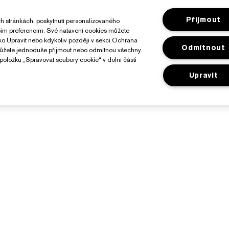
Přijmout
h stránkách, poskytnutí personalizovaného
ašim preferencím. Své natavení cookies můžete
ítko Upravit nebo kdykoliv později v sekci Ochrana
Odmítnout
můžete jednoduše přijmout nebo odmítnou všechny
položku „Spravovat soubory cookie“ v dolní části
Upravit
O Značce Estée Lauder
Nakupovat
Závazky
Reklamní akce
 společnosti
Vyhledávač prodejen
lovníček složek
ariéra