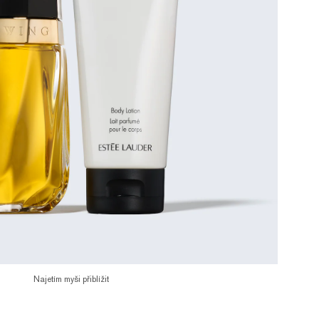
Najetím myši přiblížit