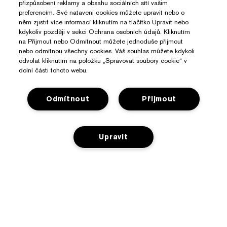
přizpůsobení reklamy a obsahu sociálních sítí vašim
preferencím. Své natavení cookies můžete upravit nebo o
něm zjistit více informací kliknutím na tlačítko Upravit nebo
kdykoliv později v sekci Ochrana osobních údajů. Kliknutím
na Přijmout nebo Odmítnout můžete jednoduše přijmout
nebo odmítnou všechny cookies. Váš souhlas můžete kdykoli
odvolat kliknutím na položku „Spravovat soubory cookie“ v
dolní části tohoto webu.
Odmítnout
Přijmout
Upravit
Potřebujete Pomoc?
Sledování objednávky
O Značce Estée Lauder
Kontaktujte nás
PŘIDAT DO KOŠÍKU
Závazky
Kontaktovat Výrobce
Nakupovat
O společnosti
Informace o přepravě