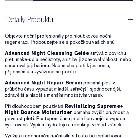
Detaily Produktu
Objevte noční profesionály pro hloubkovou noční
regeneraci. Probouzejte se s pokožkou vašich snů.
Advanced Night Cleansing Gelée
smývá z povrchu
pleti make-up a nečistoty, aniž by ji zbavoval vlhkosti nebo
narušoval její bariéru. Napomáhá pleti k jemnému,
příjemnému a vyváženému pocitu.
Advanced Night Repair Serum
pomáhá pleti v
průběhu času vypadat mladší, zářivější, sjednocenější,
zdravější a hladší s menším množstvím vrásek.
Při dlouhodobém používání
Revitalizing Supreme+
Night Bounce Moisturizer
pomáhá zvýšit pružnost a
pevnost pleti. Postupem času je pleť pevnější a vypadá
vyliftovaná. Vypíná, hydratuje a redukuje vzhled vrásek.
Využijte regenerační noční sílu s touto bezoplachovou