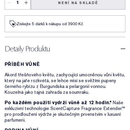
NENÍ NA SKLADĚ
Získejte 5 dárků k nákupu od 3900 Kč
Detaily Produktu
PŘÍBĚH VŮNĚ
Akord třešňového květu, zachycující umocněnou vůni květu,
který na jaře rozkvétá, se lehce mísí se svěžími pupeny
černého rybízu z Burgundska a pelargonií vonnou.
Kouzelná jako tajná zahrada za soumraku.
Po každém použití vydrží vůně až 12 hodin.*
Naše
exkluzivní technologie ScentCapture Fragrance Extender™
pro prodloužení výdrže je skutečným prvenstvím v luxusní
parfumerii.