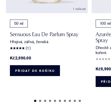
1 velikost
50 ml
100 ml
Sensuous Eau De Parfum Spray
Azurée
Spray
Hřejivá, zářivá, ženská
Dřevitě 
(1)
koření.
Kč2,990.00
Kč9,990
PŘIDAT DO KOŠÍKU
PŘID