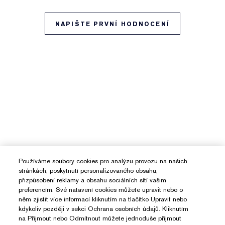
NAPIŠTE PRVNÍ HODNOCENÍ
Používáme soubory cookies pro analýzu provozu na našich
stránkách, poskytnutí personalizovaného obsahu,
přizpůsobení reklamy a obsahu sociálních sítí vašim
preferencím. Své natavení cookies můžete upravit nebo o
něm zjistit více informací kliknutím na tlačítko Upravit nebo
kdykoliv později v sekci Ochrana osobních údajů. Kliknutím
na Přijmout nebo Odmítnout můžete jednoduše přijmout