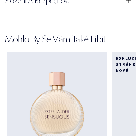
Složení A Bezpečnost
Mohlo By Se Vám Také Líbit
EXKLUZ
STRÁNK
NOVÉ