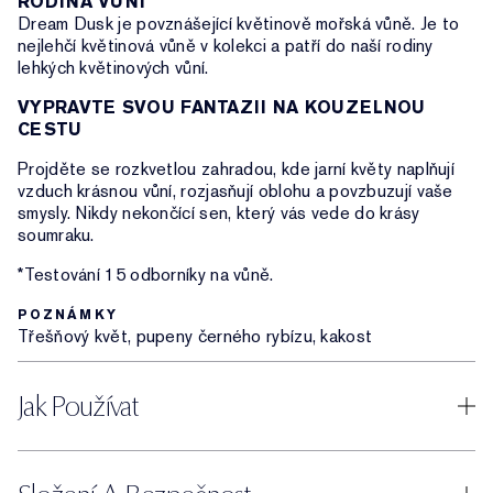
RODINA VŮNÍ
Dream Dusk je povznášející květinově mořská vůně. Je to
nejlehčí květinová vůně v kolekci a patří do naší rodiny
lehkých květinových vůní.
VYPRAVTE SVOU FANTAZII NA KOUZELNOU
CESTU
Projděte se rozkvetlou zahradou, kde jarní květy naplňují
vzduch krásnou vůní, rozjasňují oblohu a povzbuzují vaše
smysly. Nikdy nekončící sen, který vás vede do krásy
soumraku.
*Testování 15 odborníky na vůně.
POZNÁMKY
Třešňový květ, pupeny černého rybízu, kakost
Jak Používat