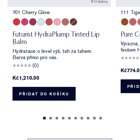
8 Odstíny
701 Cherry Glow
111 Tige
701 Cherry Glow
706 Raspberry Revival
705 Blush Renewal
709 Sheer Oasis
700 Bloom Cocoon
705 Petal Boost
708 Rosewood Rescue
704 Clove Cushion
111 Tige
546 A
4
Futurist HydraPlump Tinted Lip
Pure Co
Balm
Výrazná, 
finišem H
Hydratace o level výš, tah za tahem.
Barva přímo pro vás.
(0)
Kč774.
Kč1,210.00
PŘID
PŘIDAT DO KOŠÍKU