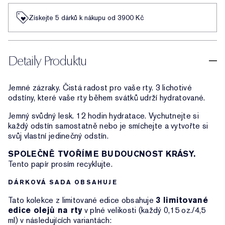
Získejte 5 dárků k nákupu od 3900 Kč
Detaily Produktu
Jemné zázraky. Čistá radost pro vaše rty. 3 lichotivé
odstíny, které vaše rty během svátků udrží hydratované.
Jemný svůdný lesk. 12 hodin hydratace. Vychutnejte si
každý odstín samostatně nebo je smíchejte a vytvořte si
svůj vlastní jedinečný odstín.
SPOLEČNĚ TVOŘÍME BUDOUCNOST KRÁSY.
Tento papír prosím recyklujte.
DÁRKOVÁ SADA OBSAHUJE
Tato kolekce z limitované edice obsahuje
3 limitované
edice olejů na rty
v plné velikosti (každý 0,15 oz./4,5
ml) v následujících variantách: