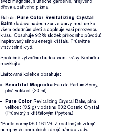
svěží magnólie, slunečné gardénie, hřejivého
dřeva a zářivého pižma.
Balzám
Pure Color Revitalizing Crystal
Balm
dodává nádech zářivé barvy, hodí se ke
všem odstínům pleti a doplňuje vaši přirozenou
krásu. Obsahuje 92 % složek přírodního původu.*
Inspirovaný silnou energií křišťálu. Průsvitné
vrstvitelné krytí.
Společně vytváříme budoucnost krásy. Krabičku
recyklujte.
Limitovaná kolekce obsahuje:
Beautiful Magnolia
Eau de Parfum Spray,
plná velikost (30 ml)
Pure Color
Revitalizing Crystal Balm, plná
velikost (3,2 g) v odstínu 002 Cosmic Crystal
(Průsvitný s křišťálovým třpytem.)
*Podle normy ISO 16128. Z rostlinných zdrojů,
neropných minerálních zdrojů a/nebo vody.