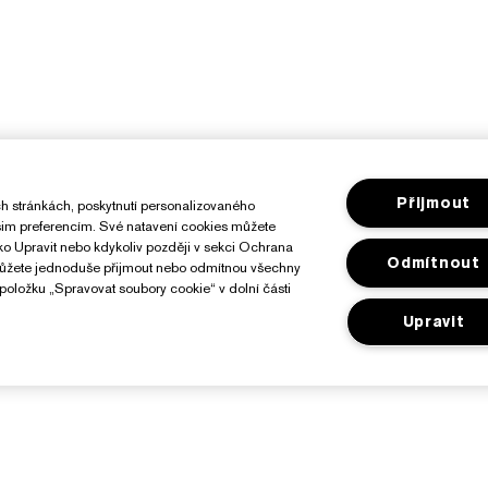
Přijmout
h stránkách, poskytnutí personalizovaného
ašim preferencím. Své natavení cookies můžete
ítko Upravit nebo kdykoliv později v sekci Ochrana
Odmítnout
můžete jednoduše přijmout nebo odmítnou všechny
položku „Spravovat soubory cookie“ v dolní části
Upravit
O Značce Estée Lauder
Nakupovat