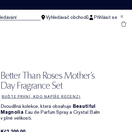
ledávání
Vyhledávač obchodů
Přihlásit se
0
Better Than Roses Mother’s
Day Fragrance Set
BUĎTE PRVNÍ, KDO NAPÍŠE RECENZI
Dvoudílná kolekce, která obsahuje
Beautiful
Magnolia
Eau de Parfum Spray a Crystal Balm
v plné velikosti.
Kč2,200.00