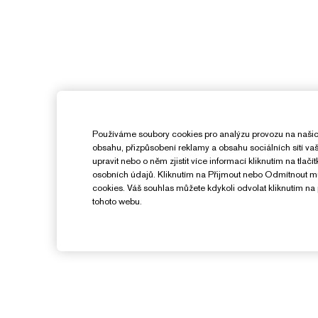
Používáme soubory cookies pro analýzu provozu na našic
obsahu, přizpůsobení reklamy a obsahu sociálních sítí v
upravit nebo o něm zjistit více informací kliknutím na tlač
osobních údajů. Kliknutím na Přijmout nebo Odmítnout 
cookies. Váš souhlas můžete kdykoli odvolat kliknutím na 
tohoto webu.
Potřebujete Pomoc?