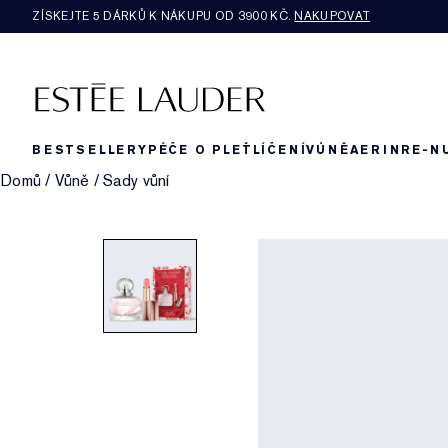
ZÍSKEJTE 5 DÁRKŮ K NÁKUPU OD 3900 KČ.
NAKUPOVAT
BESTSELLERY
PÉČE O PLEŤ
LÍČENÍ
VŮNĚ
AERIN
RE-N
Domů
/
Vůně
/
Sady vůní