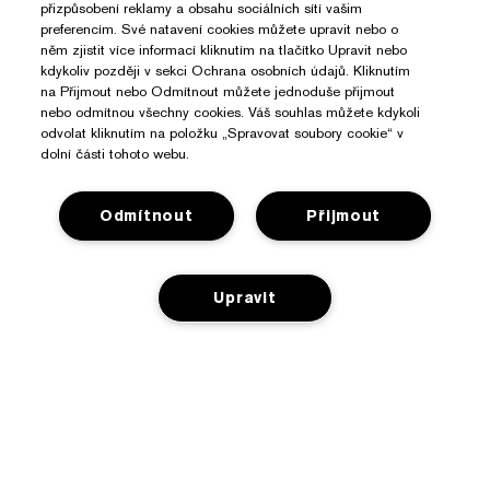
přizpůsobení reklamy a obsahu sociálních sítí vašim
preferencím. Své natavení cookies můžete upravit nebo o
něm zjistit více informací kliknutím na tlačítko Upravit nebo
kdykoliv později v sekci Ochrana osobních údajů. Kliknutím
na Přijmout nebo Odmítnout můžete jednoduše přijmout
nebo odmítnou všechny cookies. Váš souhlas můžete kdykoli
odvolat kliknutím na položku „Spravovat soubory cookie“ v
dolní části tohoto webu.
Odmítnout
Přijmout
Upravit
Potřebujete Pomoc?
Sledování objednávky
O Značce Estée Lauder
Kontaktujte nás
Závazky
Kontaktovat Výrobce
Nakupovat
O společnosti
Informace o přepravě