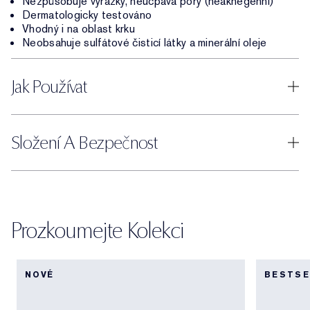
Nezpůsobuje vyrážky, neucpává póry (neaknegenní)
Dermatologicky testováno
Vhodný i na oblast krku
Neobsahuje sulfátové čisticí látky a minerální oleje
Jak Používat
Složení A Bezpečnost
Prozkoumejte Kolekci
NOVÉ
BESTSE