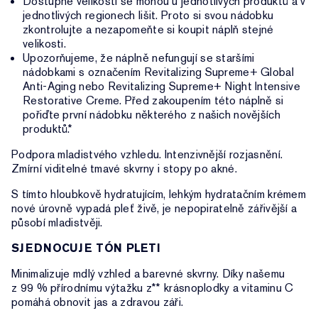
Dostupné velikosti se mohou u jednotlivých produktů a v
jednotlivých regionech lišit. Proto si svou nádobku
zkontrolujte a nezapomeňte si koupit náplň stejné
velikosti.
Upozorňujeme, že náplně nefungují se staršími
nádobkami s označením Revitalizing Supreme+ Global
Anti-Aging nebo Revitalizing Supreme+ Night Intensive
Restorative Creme. Před zakoupením této náplně si
pořiďte první nádobku některého z našich novějších
produktů.*
Podpora mladistvého vzhledu. Intenzivnější rozjasnění.
Zmírní viditelné tmavé skvrny i stopy po akné.
S tímto hloubkově hydratujícím, lehkým hydratačním krémem
nové úrovně vypadá pleť živě, je nepopiratelně zářivější a
působí mladistvěji.
SJEDNOCUJE TÓN PLETI
Minimalizuje mdlý vzhled a barevné skvrny. Díky našemu
z 99 % přírodnímu výtažku z** krásnoplodky a vitaminu C
pomáhá obnovit jas a zdravou záři.