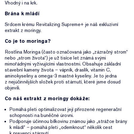
Vhodný i na krk.
Brána k mládí
Srdcem krému Revitalizing Supreme+ je náš exkluzivní
extrakt z moringy.
Co je to moringa?
Rostlina Moringa (často označovaná jako „zázračný strom“
nebo „strom života“) je už tisíce let známá svými
mimořádnými vyživujícími vlastnostmi. Obsahuje základní
stavební kameny života – vápník, draslík, vitamin C,
aminokyseliny a omega-3 mastné kyseliny. Je to jedna
z nejúčinnějších složek proti stárnutí, které jsme dosud
objevili.
Co náš extrakt z moringy dokáže:
Pomáhá pleti optimalizovat její přirozené regenerační
schopnosti na buněčné úrovni.
Podporuje účinnou bílkovinu známou jako „strážce brány
k mládí“ – pomáhá pleti „odemknout“ několik cest
k prevenci stárnutí.