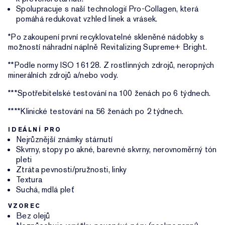
Spolupracuje s naší technologií Pro-Collagen, která
pomáhá redukovat vzhled linek a vrásek.
*Po zakoupení první recyklovatelné skleněné nádobky s
možností náhradní náplně Revitalizing Supreme+ Bright.
**Podle normy ISO 16128. Z rostlinných zdrojů, neropných
minerálních zdrojů a/nebo vody.
***Spotřebitelské testování na 100 ženách po 6 týdnech.
****Klinické testování na 56 ženách po 2 týdnech.
IDEÁLNÍ PRO
Nejrůznější známky stárnutí
Skvrny, stopy po akné, barevné skvrny, nerovnoměrný tón
pleti
Ztráta pevnosti/pružnosti, linky
Textura
Suchá, mdlá pleť
VZOREC
Bez olejů