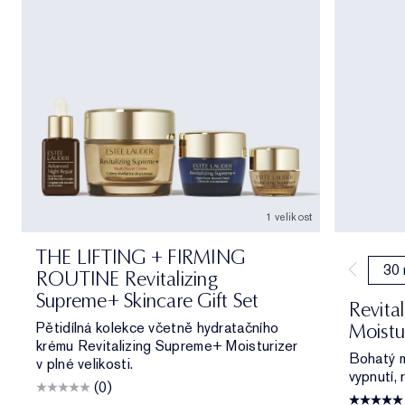
1 velikost
THE LIFTING + FIRMING
30 
ROUTINE Revitalizing
Supreme+ Skincare Gift Set
Revita
Pětidílná kolekce včetně hydratačního
Moistu
krému Revitalizing Supreme+ Moisturizer
Bohatý m
v plné velikosti.
vypnutí, 
(0)