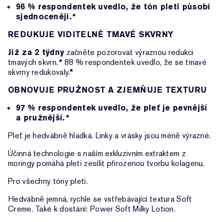
96 % respondentek uvedlo, že tón pleti působí
sjednoceněji.
*
REDUKUJE VIDITELNÉ TMAVÉ SKVRNY
Již za 2 týdny
začněte pozorovat výraznou redukci
tmavých skvrn.
*
88 % respondentek uvedlo, že se tmavé
skvrny redukovaly.
*
OBNOVUJE PRUŽNOST A ZJEMŇUJE TEXTURU
97 % respondentek uvedlo, že pleť je pevnější
a pružnější.
*
Pleť je hedvábně hladká. Linky a vrásky jsou méně výrazné.
Účinná technologie s naším exkluzivním extraktem z
moringy pomáhá pleti zesílit přirozenou tvorbu kolagenu.
Pro všechny tóny pleti.
Hedvábně jemná, rychle se vstřebávající textura Soft
Creme. Také k dostání: Power Soft Milky Lotion.