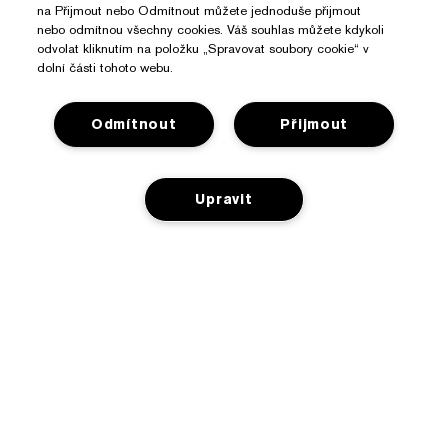
na Přijmout nebo Odmítnout můžete jednoduše přijmout
nebo odmítnou všechny cookies. Váš souhlas můžete kdykoli
odvolat kliknutím na položku „Spravovat soubory cookie“ v
dolní části tohoto webu.
Odmítnout
Přijmout
Potřebujete Pomoc?
Upravit
Sledování objednávky
O Značce Estée Lauder
Kontaktujte nás
Závazky
NENÍ NA SKLADĚ
Kontaktovat Výrobce
Nakupovat
O společnosti
Informace o přepravě
Reklamní akce
Slovníček složek
Vrácení a výměna
Ochrana Osobních Údajů A Podmínky
Vyhledávač prodejen
Kariéra
Často kladené dotazy
Ochrana osobních údajů
Chatujte s námi