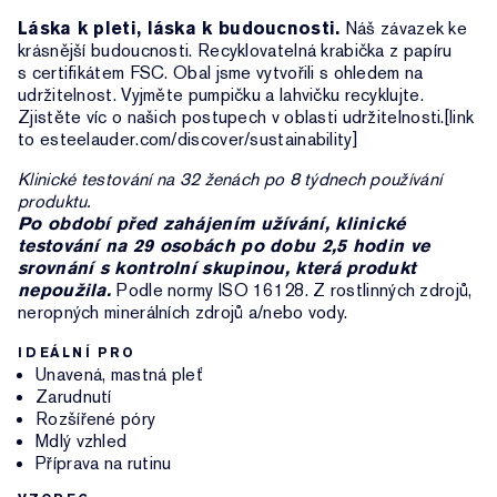
Láska k pleti, láska k budoucnosti.
Náš závazek ke
krásnější budoucnosti. Recyklovatelná krabička z papíru
s certifikátem FSC. Obal jsme vytvořili s ohledem na
udržitelnost. Vyjměte pumpičku a lahvičku recyklujte.
Zjistěte víc o našich postupech v oblasti udržitelnosti.[link
to esteelauder.com/discover/sustainability]
Klinické testování na 32 ženách po 8 týdnech používání
produktu.
Po období před zahájením užívání, klinické
testování na 29 osobách po dobu 2,5 hodin ve
srovnání s kontrolní skupinou, která produkt
nepoužila.
Podle normy ISO 16128. Z rostlinných zdrojů,
neropných minerálních zdrojů a/nebo vody.
IDEÁLNÍ PRO
Unavená, mastná pleť
Zarudnutí
Rozšířené póry
Mdlý vzhled
Příprava na rutinu