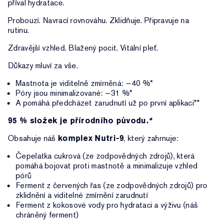
příval hydratace.
Probouzí. Navrací rovnováhu. Zklidňuje. Připravuje na
rutinu.
Zdravější vzhled. Blažený pocit. Vitální pleť.
Důkazy mluví za vše.
Mastnota je viditelně zmírněná: −40 %*
Póry jsou minimalizované: −31 %*
A pomáhá předcházet zarudnutí už po první aplikaci**
95 % složek je přírodního původu.
*
Obsahuje náš
komplex Nutri-9
, který zahrnuje:
Čepelatka cukrová (ze zodpovědných zdrojů), která
pomáhá bojovat proti mastnotě a minimalizuje vzhled
pórů
Ferment z červených řas (ze zodpovědných zdrojů) pro
zklidnění a viditelné zmírnění zarudnutí
Ferment z kokosové vody pro hydrataci a výživu (náš
chráněný ferment)