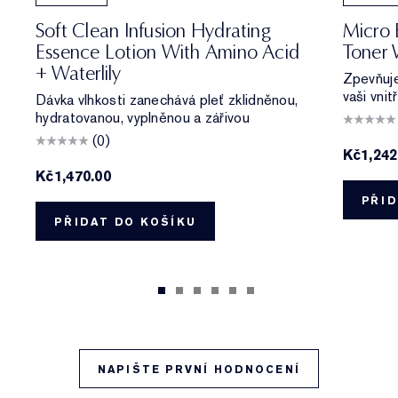
Soft Clean Infusion Hydrating
Micro 
Essence Lotion With Amino Acid
Toner 
+ Waterlily
Zpevňuje
vaši vnitř
Dávka vlhkosti zanechává pleť zklidněnou,
hydratovanou, vyplněnou a zářivou
(0)
Kč1,24
Kč1,470.00
PŘID
PŘIDAT DO KOŠÍKU
NAPIŠTE PRVNÍ HODNOCENÍ