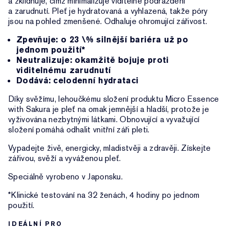
a zklidňuje, čímž minimalizuje viditelné podráždění
a zarudnutí. Pleť je hydratovaná a vyhlazená, takže póry
jsou na pohled zmenšené. Odhaluje ohromující zářivost.
Zpevňuje: o 23 \% silnější bariéra už po
jednom použití*
Neutralizuje: okamžitě bojuje proti
viditelnému zarudnutí
Dodává: celodenní hydrataci
Díky svěžímu, lehoučkému složení produktu Micro Essence
with Sakura je pleť na omak jemnější a hladší, protože je
vyživována nezbytnými látkami. Obnovující a vyvažující
složení pomáhá odhalit vnitřní záři pleti.
Vypadejte živě, energicky, mladistvěji a zdravěji. Získejte
zářivou, svěží a vyváženou pleť.
Speciálně vyrobeno v Japonsku.
*Klinické testování na 32 ženách, 4 hodiny po jednom
použití.
IDEÁLNÍ PRO