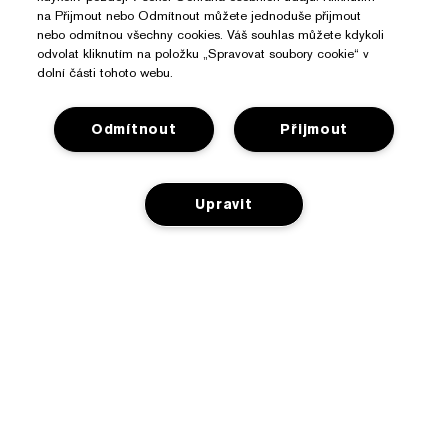
na Přijmout nebo Odmítnout můžete jednoduše přijmout
nebo odmítnou všechny cookies. Váš souhlas můžete kdykoli
odvolat kliknutím na položku „Spravovat soubory cookie“ v
dolní části tohoto webu.
Odmítnout
Přijmout
Upravit
Potřebujete Pomoc?
Sledování objednávky
O Značce Estée Lauder
Kontaktujte nás
NENÍ NA SKLADĚ
Závazky
Kontaktovat Výrobce
Nakupovat
O společnosti
Informace o přepravě
Reklamní akce
Slovníček složek
Vrácení a výměna
Ochrana Osobních Údajů A Podmínky
Vyhledávač prodejen
Kariéra
Často kladené dotazy