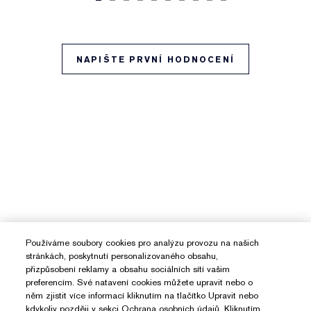
NAPIŠTE PRVNÍ HODNOCENÍ
Používáme soubory cookies pro analýzu provozu na našich
stránkách, poskytnutí personalizovaného obsahu,
přizpůsobení reklamy a obsahu sociálních sítí vašim
preferencím. Své natavení cookies můžete upravit nebo o
něm zjistit více informací kliknutím na tlačítko Upravit nebo
kdykoliv později v sekci Ochrana osobních údajů. Kliknutím