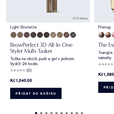
10 Odstíny
Light Brunette
Prenup
Light Brunette
Taupe
Brunette
Cool Brown
Blackened Brown
Dark Brunette
Cool Blonde
Warm Blonde
Auburn
Cool Grey
Prenup
Galle
A
BrowPerfect 3D All-In-One
The Es
Styler Multi-Tasker
Tvarujte
námahy.
Tužka na obočí, pudr a gel v jednom.
Vydrží 24 hodin.
(0)
Kč1,680
Kč1,040.00
PŘID
PŘIDAT DO KOŠÍKU