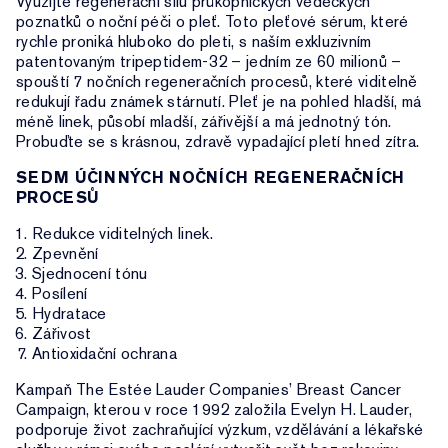
Využijte regenerační sílu průkopnických vědeckých
poznatků o noční péči o pleť. Toto pleťové sérum, které
rychle proniká hluboko do pleti, s naším exkluzivním
patentovaným tripeptidem-32 – jedním ze 60 milionů –
spouští 7 nočních regeneračních procesů, které viditelně
redukují řadu známek stárnutí. Pleť je na pohled hladší, má
méně linek, působí mladší, zářivější a má jednotný tón.
Probuďte se s krásnou, zdravě vypadající pletí hned zítra.
SEDM ÚČINNÝCH NOČNÍCH REGENERAČNÍCH
PROCESŮ
Redukce viditelných linek.
Zpevnění
Sjednocení tónu
Posílení
Hydratace
Zářivost
Antioxidační ochrana
Kampaň The Estée Lauder Companies’ Breast Cancer
Campaign, kterou v roce 1992 založila Evelyn H. Lauder,
podporuje život zachraňující výzkum, vzdělávání a lékařské