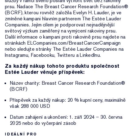
služby v rámci svého poslání vytvořit svět bez rakoviny
prsu. Nadace The Breast Cancer Research Foundation®
(BCRF), kterou rovněž založila Evelyn H. Lauder, je ve
zmíněné kampani hlavním partnerem The Estée Lauder
Companies. Jejím cílem je podporovat nejnadějnější
světový výzkum zaměřený na vymýcení rakoviny prsu.
Další informace o kampani proti rakovině prsu najdete na
stránkách ELCompanies.com/BreastCancerCampaign
nebo sledujte stránky The Estée Lauder Companies na
Instagramu, Facebooku, Twitteru a LinkedInu.
Za každý nákup tohoto produktu společnost
Estée Lauder věnuje příspěvek:
Název charity: Breast Cancer Research Foundation®
(BCRF)
Příspěvek za každý nákup: 20 % kupní ceny, maximálně
však 288 000 USD
Datum zahájení a ukončení: 1. září 2024 – 30. června
2025 nebo do vyčerpání zásob
IDEÁLNÍ PRO