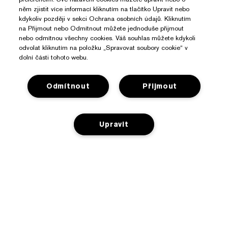
něm zjistit více informací kliknutím na tlačítko Upravit nebo
kdykoliv později v sekci Ochrana osobních údajů. Kliknutím
na Přijmout nebo Odmítnout můžete jednoduše přijmout
nebo odmítnou všechny cookies. Váš souhlas můžete kdykoli
odvolat kliknutím na položku „Spravovat soubory cookie“ v
dolní části tohoto webu.
Odmítnout
Přijmout
Upravit
Potřebujete Pomoc?
Sledování objednávky
O Značce Estée Lauder
Kontaktujte nás
NENÍ NA SKLADĚ
Závazky
Kontaktovat Výrobce
Nakupovat
O společnosti
Informace o přepravě
Reklamní akce
Slovníček složek
Vrácení a výměna
Ochrana Osobních Údajů A Podmínky