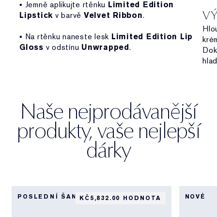
▪ Jemně aplikujte rtěnku
Limited Edition
VÝ
Lipstick
v barvě
Velvet Ribbon
.
Hlo
▪ Na rtěnku naneste lesk
Limited Edition Lip
kr
Gloss
v odstínu
Unwrapped
.
Dok
hlad
Naše nejprodávanější
produkty, vaše nejlepší
dárky
POSLEDNÍ ŠANCE
NOVÉ
KČ5,832.00 HODNOTA