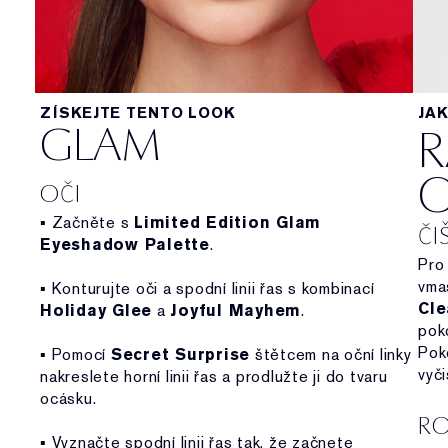
ZÍSKEJTE TENTO LOOK
JAK
GLAM
R
O
OČI
▪ Začněte s
Limited Edition Glam
ČI
Eyeshadow Palette
.
Pro
vma
▪ Konturujte oči a spodní linii řas s kombinací
Cle
Holiday Glee
a
Joyful Mayhem
.
pok
Pok
▪ Pomocí
Secret Surprise
štětcem na oční linky
vyči
nakreslete horní linii řas a prodlužte ji do tvaru
ocásku.
RO
▪ Vyznačte spodní linii řas tak, že začnete