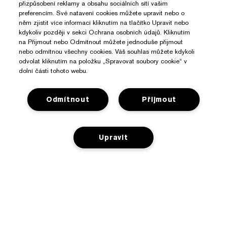
přizpůsobení reklamy a obsahu sociálních sítí vašim
preferencím. Své natavení cookies můžete upravit nebo o
něm zjistit více informací kliknutím na tlačítko Upravit nebo
kdykoliv později v sekci Ochrana osobních údajů. Kliknutím
na Přijmout nebo Odmítnout můžete jednoduše přijmout
nebo odmítnou všechny cookies. Váš souhlas můžete kdykoli
odvolat kliknutím na položku „Spravovat soubory cookie“ v
dolní části tohoto webu.
Odmítnout
Přijmout
Upravit
Potřebujete Pomoc?
Sledování objednávky
O Značce Estée Lauder
Kontaktujte nás
Závazky
Kontaktovat Výrobce
Nakupovat
O společnosti
Informace o přepravě