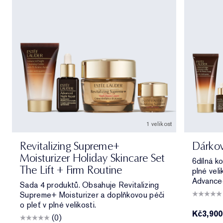
1 velikost
Revitalizing Supreme+
Dárkov
Moisturizer Holiday Skincare Set
6dílná ko
The Lift + Firm Routine
plné vel
Advanced
Sada 4 produktů. Obsahuje Revitalizing
Supreme+ Moisturizer a doplňkovou péči
o pleť v plné velikosti.
Kč3,900
(0)