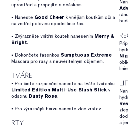
Nan
uprostřed a propojíte s ocáskem.
Adv
rán
▪ Naneste
Good Cheer
k vnějším koutkům očí a
bude
na vnitřní polovinu spodní linie řas.
RE
▪ Zvýrazněte vnitřní koutek nanesením
Merry &
Bright
.
Při
hydr
▪ Dokončete řasenkou
Sumptuous Extreme
Nig
Mascara pro řasy s neuvěřitelným objemem.
obl
lini
TVÁŘE
LI
▪ Pro čisté rozjasnění naneste na tváře tvářenku
Limited Edition Multi-Use Blush Stick
v
Nan
odstínu
Dusty Rose
.
hydr
Rev
▪ Pro výraznější barvu naneste více vrstev.
zle
dodá
RTY
a je