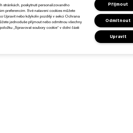
Přijmout
h stránkách, poskytnutí personalizovaného
ašim preferencím. Své natavení cookies můžete
ítko Upravit nebo kdykoliv později v sekci Ochrana
Odmítnout
můžete jednoduše přijmout nebo odmítnou všechny
položku „Spravovat soubory cookie“ v dolní části
Upravit
O Značce Estée Lauder
Nakupovat
Závazky
Reklamní akce
 společnosti
Vyhledávač prodejen
lovníček složek
ariéra