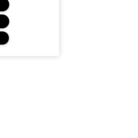
Ochrana Osobních
Údajů A Podmínky
Ochrana osobních údajů
Obchodní podmínky pro prodej
Telefonické objednávky
Podmínky Použití Dárkových
Karet