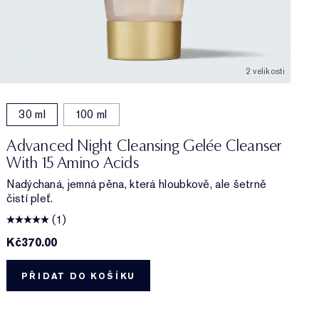
2 velikosti
30 ml
100 ml
Advanced Night Cleansing Gelée Cleanser
With 15 Amino Acids
Nadýchaná, jemná pěna, která hloubkově, ale šetrně
čistí pleť.
(1)
Kč370.00
K
PŘIDAT DO KOŠÍKU