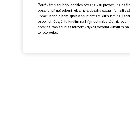
Používáme soubory cookies pro analýzu provozu na našic
obsahu, přizpůsobení reklamy a obsahu sociálních sítí v
upravit nebo o něm zjistit více informací kliknutím na tlač
osobních údajů. Kliknutím na Přijmout nebo Odmítnout 
cookies. Váš souhlas můžete kdykoli odvolat kliknutím na 
tohoto webu.
Potřebujete Pomoc?
Sledování objednávky
Kontaktujte nás
O
Kontaktovat Výrobce
S
Informace o přepravě
K
Vrácení a výměna
Často kladené dotazy