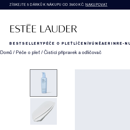
ZÍSKEJTE 5 DÁRKŮ K NÁKUPU OD 3900 KČ.
NAKUPOVAT
BESTSELLERY
PÉČE O PLEŤ
LÍČENÍ
VŮNĚ
AERIN
RE-N
Domů
/
Péče o pleť
/
Čisticí přípravek a odličovač