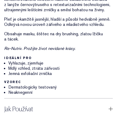
z lanýže černovýtrusého s retexturizačními technologiemi,
ultrajemnými leštícími zrníčky a směsí bohatou na živiny.
Pleť je okamžitě jasnější, hladší a působí hedvábně jemně.
Odkrývá novou úroveň zářivého a mladistvého vzhledu.
Obsahuje masku, štětec na dry brushing, zlatou lžičku
a tácek.
Re-Nutriv. Prožijte život nevídané krásy.
IDEÁLNÍ PRO
Vyhlazuje, zjemňuje
Mdlý vzhled, ztráta zářivosti
Jemná exfoliační zrníčka
VZOREC
Dermatologicky testovaný
Neaknegenní
Jak Používat