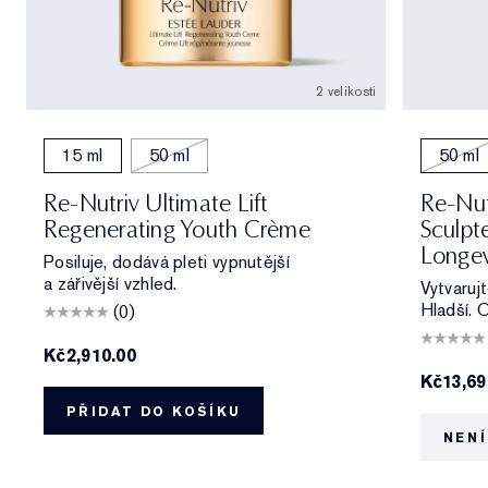
2 velikosti
15 ml
50 ml
50 ml
Re-Nutriv Ultimate Lift
Re-Nut
Regenerating Youth Crème
Sculpt
Longev
Posiluje, dodává pleti vypnutější
a zářivější vzhled.
Vytvarujt
Hladší. O
(0)
Kč2,910.00
Kč13,69
PŘIDAT DO KOŠÍKU
NENÍ