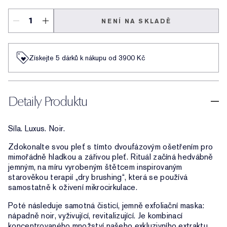
NENÍ NA SKLADĚ
Získejte 5 dárků k nákupu od 3900 Kč
Detaily Produktu
Síla. Luxus. Noir.
Zdokonalte svou pleť s tímto dvoufázovým ošetřením pro
mimořádně hladkou a zářivou pleť. Rituál začíná hedvábně
jemným, na míru vyrobeným štětcem inspirovaným
starověkou terapií „dry brushing“, která se používá
samostatně k oživení mikrocirkulace.
Poté následuje samotná čisticí, jemně exfoliační maska:
nápadně noir, vyživující, revitalizující. Je kombinací
koncentrovaného množství našeho exkluzivního extraktu