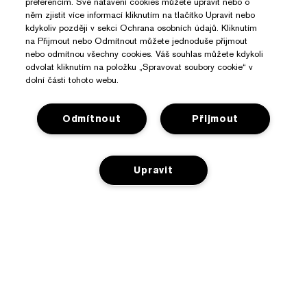
preferencím. Své natavení cookies můžete upravit nebo o
něm zjistit více informací kliknutím na tlačítko Upravit nebo
kdykoliv později v sekci Ochrana osobních údajů. Kliknutím
na Přijmout nebo Odmítnout můžete jednoduše přijmout
nebo odmítnou všechny cookies. Váš souhlas můžete kdykoli
odvolat kliknutím na položku „Spravovat soubory cookie“ v
dolní části tohoto webu.
Odmítnout
Přijmout
Upravit
Potřebujete Pomoc?
Sledování objednávky
O Značce Estée Lauder
Kontaktujte nás
NENÍ NA SKLADĚ
Závazky
Kontaktovat Výrobce
Nakupovat
O společnosti
Informace o přepravě
Reklamní akce
Slovníček složek
Vrácení a výměna