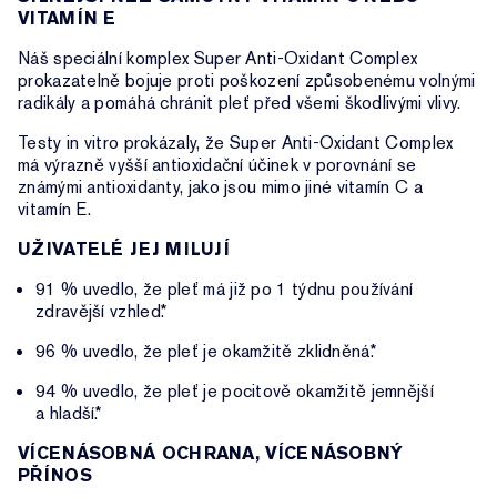
VITAMÍN E
Náš speciální komplex Super Anti-Oxidant Complex
prokazatelně bojuje proti poškození způsobenému volnými
radikály a pomáhá chránit pleť před všemi škodlivými vlivy.
Testy in vitro prokázaly, že Super Anti-Oxidant Complex
má výrazně vyšší antioxidační účinek v porovnání se
známými antioxidanty, jako jsou mimo jiné vitamín C a
vitamín E.
UŽIVATELÉ JEJ MILUJÍ
91 % uvedlo, že pleť má již po 1 týdnu používání
zdravější vzhled.*
96 % uvedlo, že pleť je okamžitě zklidněná.*
94 % uvedlo, že pleť je pocitově okamžitě jemnější
a hladší.*
VÍCENÁSOBNÁ OCHRANA, VÍCENÁSOBNÝ
PŘÍNOS