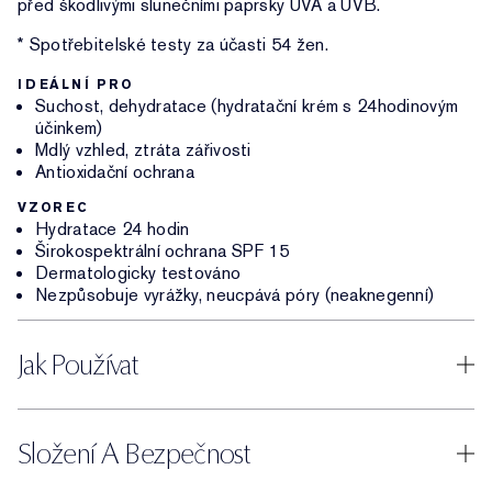
před škodlivými slunečními paprsky UVA a UVB.
* Spotřebitelské testy za účasti 54 žen.
IDEÁLNÍ PRO
Suchost, dehydratace (hydratační krém s 24hodinovým
účinkem)
Mdlý vzhled, ztráta zářivosti
Antioxidační ochrana
VZOREC
Hydratace 24 hodin
Širokospektrální ochrana SPF 15
Dermatologicky testováno
Nezpůsobuje vyrážky, neucpává póry (neaknegenní)
Jak Používat
Složení A Bezpečnost