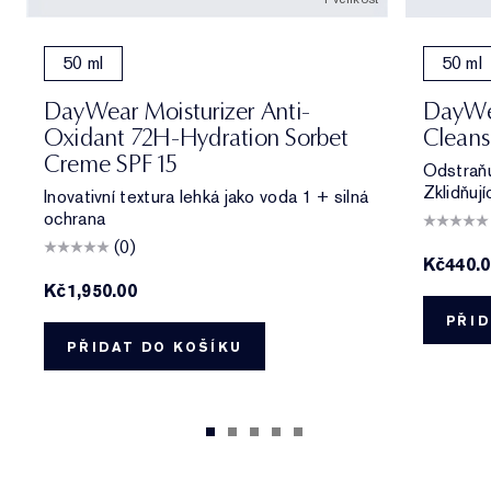
50 ml
50 ml
DayWear Moisturizer Anti-
DayWe
Oxidant 72H-Hydration Sorbet
Cleans
Creme SPF 15
Odstraňu
Zklidňují
Inovativní textura lehká jako voda 1 + silná
ochrana
(0)
Kč440.
Kč1,950.00
PŘID
PŘIDAT DO KOŠÍKU