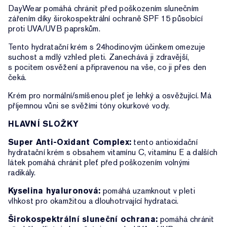
DayWear pomáhá chránit před poškozením slunečním
zářením díky širokospektrální ochraně SPF 15 působící
proti UVA/UVB paprskům.
Tento hydratační krém s 24hodinovým účinkem omezuje
suchost a mdlý vzhled pleti. Zanechává ji zdravější,
s pocitem osvěžení a připravenou na vše, co ji přes den
čeká.
Krém pro normální/smíšenou pleť je lehký a osvěžující. Má
příjemnou vůni se svěžími tóny okurkové vody.
HLAVNÍ SLOŽKY
Super Anti-Oxidant Complex:
tento antioxidační
hydratační krém s obsahem vitamínu C, vitamínu E a dalších
látek pomáhá chránit pleť před poškozením volnými
radikály.
Kyselina hyaluronová:
pomáhá uzamknout v pleti
vlhkost pro okamžitou a dlouhotrvající hydrataci.
Širokospektrální sluneční ochrana:
pomáhá chránit