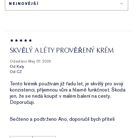
SKVĚLÝ A LÉTY PROVĚŘENÝ KRÉM
Odesláno
May 07, 2025
Od
Katy
Od
CZ
Tento krémik používám již řadu let, je skvělý pro svoji
konzistenci, příjemnou vůni a hlavně funkčnost. Škoda
jen, že se nedá koupit v malém balení na cesty.
Doporučuji.
Sečteno a podtrženo
Ano, doporučil bych příteli