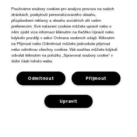
Používáme soubory cookies pro analýzu provozu na našich
stránkách, poskytnutí personalizovaného obsahu,
přizpůsobení reklamy a obsahu sociálních sítí vašim
preferencím. Své natavení cookies můžete upravit nebo o
něm zjistit více informací kliknutím na tlačítko Upravit nebo
kdykoliv později v sekci Ochrana osobních údajů. Kliknutím
na Přijmout nebo Odmítnout můžete jednoduše přijmout
nebo odmítnou všechny cookies. Váš souhlas můžete kdykoli
odvolat kliknutím na položku „Spravovat soubory cookie“ v
dolní části tohoto webu.
Odmítnout
Přijmout
Potřebujete Pomoc?
Upravit
Sledování objednávky
O Značce Estée Lauder
Kontaktujte nás
Závazky
Kontaktovat Výrobce
Nakupovat
PŘIDAT DO KOŠÍKU
O společnosti
Informace o přepravě