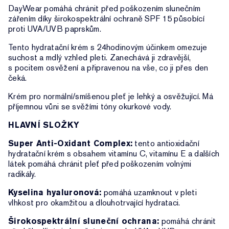
DayWear pomáhá chránit před poškozením slunečním
zářením díky širokospektrální ochraně SPF 15 působící
proti UVA/UVB paprskům.
Tento hydratační krém s 24hodinovým účinkem omezuje
suchost a mdlý vzhled pleti. Zanechává ji zdravější,
s pocitem osvěžení a připravenou na vše, co ji přes den
čeká.
Krém pro normální/smíšenou pleť je lehký a osvěžující. Má
příjemnou vůni se svěžími tóny okurkové vody.
HLAVNÍ SLOŽKY
Super Anti-Oxidant Complex:
tento antioxidační
hydratační krém s obsahem vitamínu C, vitamínu E a dalších
látek pomáhá chránit pleť před poškozením volnými
radikály.
Kyselina hyaluronová:
pomáhá uzamknout v pleti
vlhkost pro okamžitou a dlouhotrvající hydrataci.
Širokospektrální sluneční ochrana:
pomáhá chránit