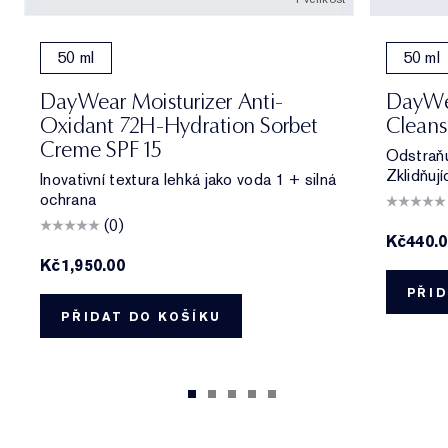
50 ml
50 ml
DayWear Moisturizer Anti-
DayWe
Oxidant 72H-Hydration Sorbet
Cleans
Creme SPF 15
Odstraňu
Zklidňují
Inovativní textura lehká jako voda 1 + silná
ochrana
(0)
Kč440.
Kč1,950.00
PŘID
PŘIDAT DO KOŠÍKU