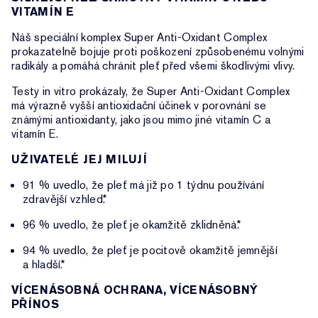
VITAMÍN E
Náš speciální komplex Super Anti-Oxidant Complex
prokazatelně bojuje proti poškození způsobenému volnými
radikály a pomáhá chránit pleť před všemi škodlivými vlivy.
Testy in vitro prokázaly, že Super Anti-Oxidant Complex
má výrazně vyšší antioxidační účinek v porovnání se
známými antioxidanty, jako jsou mimo jiné vitamín C a
vitamín E.
UŽIVATELÉ JEJ MILUJÍ
91 % uvedlo, že pleť má již po 1 týdnu používání
zdravější vzhled.*
96 % uvedlo, že pleť je okamžitě zklidněná.*
94 % uvedlo, že pleť je pocitově okamžitě jemnější
a hladší.*
VÍCENÁSOBNÁ OCHRANA, VÍCENÁSOBNÝ
PŘÍNOS