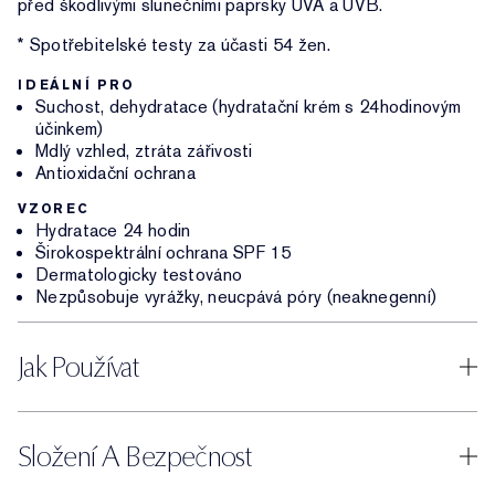
před škodlivými slunečními paprsky UVA a UVB.
* Spotřebitelské testy za účasti 54 žen.
IDEÁLNÍ PRO
Suchost, dehydratace (hydratační krém s 24hodinovým
účinkem)
Mdlý vzhled, ztráta zářivosti
Antioxidační ochrana
VZOREC
Hydratace 24 hodin
Širokospektrální ochrana SPF 15
Dermatologicky testováno
Nezpůsobuje vyrážky, neucpává póry (neaknegenní)
Jak Používat
Složení A Bezpečnost