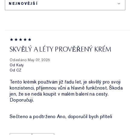
SKVĚLÝ A LÉTY PROVĚŘENÝ KRÉM
Odesláno
May 07, 2025
Od
Katy
Od
CZ
Tento krémik používám již řadu let, je skvělý pro svoji
konzistenci, příjemnou vůni a hlavně funkčnost. Škoda
jen, že se nedá koupit v malém balení na cesty.
Doporučuji.
Sečteno a podtrženo
Ano, doporučil bych příteli