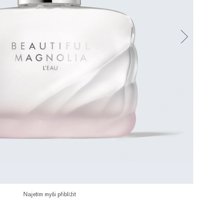
Najetím myši přiblížit