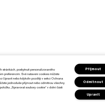
Přijmout
h stránkách, poskytnutí personalizovaného
ašim preferencím. Své natavení cookies můžete
ítko Upravit nebo kdykoliv později v sekci Ochrana
Odmítnout
můžete jednoduše přijmout nebo odmítnou všechny
položku „Spravovat soubory cookie“ v dolní části
Upravit