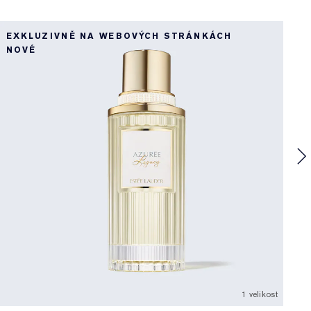
EXKLUZIVNĚ NA WEBOVÝCH STRÁNKÁCH
P
NOVÉ
D
F
K
v
1 velikost