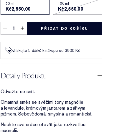
50 ml
100 ml
Kč2,550.00
Kč2,550.00
PŘIDAT DO KOŠÍKU
Získejte 5 dárků k nákupu od 3900 Kč
Detaily Produktu
Odvažte se snít.
Omamná směs se svěžími tóny magnólie
a levandule, krémovým jantarem a zářivým
pižmem. Sebevědomá, smyslná a romantická.
Nechte své srdce otevřít jako rozkvetlou
magnólii.