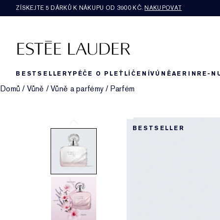
ZÍSKEJTE 5 DÁRKŮ K NÁKUPU OD 3900 KČ.
NAKUPOVAT
BESTSELLERY
PÉČE O PLEŤ
LÍČENÍ
VŮNĚ
AERIN
RE-N
Domů
/
Vůně
/
Vůně a parfémy
/
Parfém
BESTSELLER