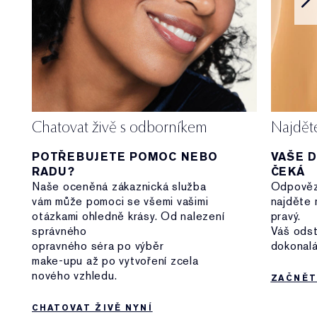
Chatovat živě s odborníkem
Najdět
POTŘEBUJETE POMOC NEBO
VAŠE 
RADU?
ČEKÁ
Naše oceněná zákaznická služba
Odpovězt
vám může pomoci se všemi vašimi
najděte 
otázkami ohledně krásy. Od nalezení
pravý.
správného
Váš odstí
opravného séra po výběr
dokonalá
make-upu až po vytvoření zcela
nového vzhledu.
ZAČNĚT
CHATOVAT ŽIVĚ NYNÍ